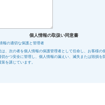
個人情報の取扱い同意書
人情報の適切な保護と管理者
社は、次の者を個人情報の保護管理者として任命し、お客様の
適切かつ安全に管理し、個人情報の漏えい、滅失または毀損を
護策を講じています。
管理者名:個人情報保護管理者
役職名 :株式会社エリッツ 代表取締役副社長
連絡先 :電話 075-253-5100 E-mail:privacy@elitz.jp
人情報の利用目的
供される個人情報は、次に記された目的のために当社の正当な
で利用いたします。