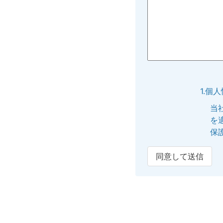
1.個
当
を
保
同意して送信
2.個
提
内