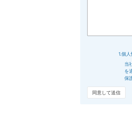
1.個
当
を
保
同意して送信
2.個
提
内