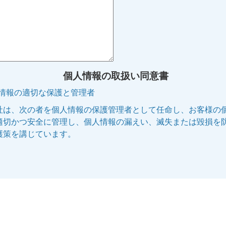
個人情報の取扱い同意書
人情報の適切な保護と管理者
社は、次の者を個人情報の保護管理者として任命し、お客様の
適切かつ安全に管理し、個人情報の漏えい、滅失または毀損を
護策を講じています。
管理者名:個人情報保護管理者
役職名 :株式会社エリッツ 代表取締役副社長
連絡先 :電話 075-253-5100 E-mail:privacy@elitz.jp
人情報の利用目的
供される個人情報は、次に記された目的のために当社の正当な
で利用いたします。