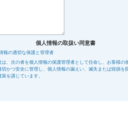
個人情報の取扱い同意書
人情報の適切な保護と管理者
社は、次の者を個人情報の保護管理者として任命し、お客様の
適切かつ安全に管理し、個人情報の漏えい、滅失または毀損を
護策を講じています。
管理者名:個人情報保護管理者
役職名 :株式会社エリッツ 代表取締役副社長
連絡先 :電話 075-253-5100 E-mail:privacy@elitz.jp
人情報の利用目的
供される個人情報は、次に記された目的のために当社の正当な
で利用いたします。