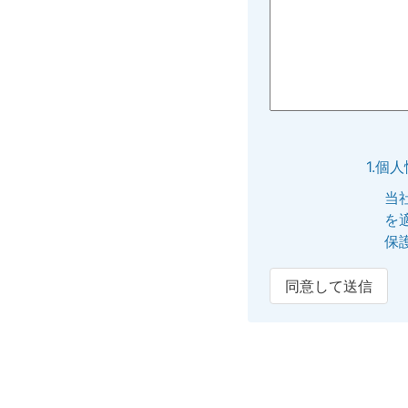
1.個
当
を
保
同意して送信
2.個
提
内