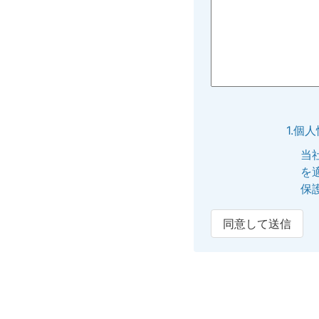
1.個
当
を
保
同意して送信
2.個
提
内