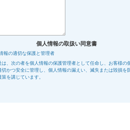
個人情報の取扱い同意書
人情報の適切な保護と管理者
社は、次の者を個人情報の保護管理者として任命し、お客様の
適切かつ安全に管理し、個人情報の漏えい、滅失または毀損を
護策を講じています。
管理者名:個人情報保護管理者
役職名 :株式会社エリッツ 代表取締役副社長
連絡先 :電話 075-253-5100 E-mail:privacy@elitz.jp
人情報の利用目的
供される個人情報は、次に記された目的のために当社の正当な
で利用いたします。