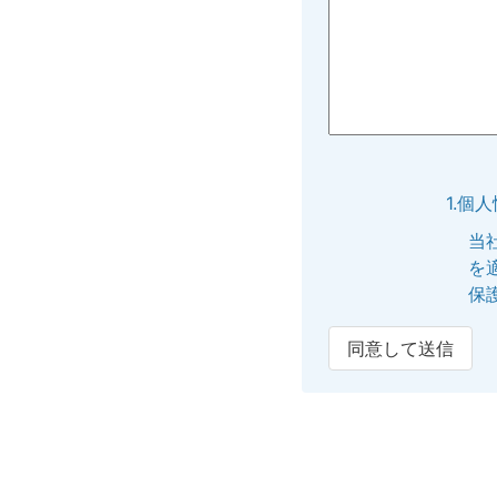
1.個
当
を
保
同意して送信
2.個
提
内