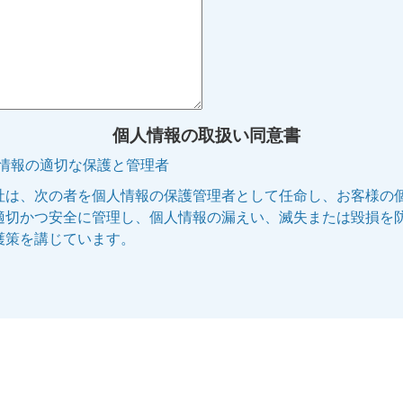
個人情報の取扱い同意書
人情報の適切な保護と管理者
社は、次の者を個人情報の保護管理者として任命し、お客様の
適切かつ安全に管理し、個人情報の漏えい、滅失または毀損を
護策を講じています。
管理者名:個人情報保護管理者
役職名 :株式会社エリッツ 代表取締役副社長
連絡先 :電話 075-253-5100 E-mail:privacy@elitz.jp
人情報の利用目的
供される個人情報は、次に記された目的のために当社の正当な
で利用いたします。