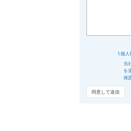
1.個
当
を
保
同意して送信
2.個
提
内