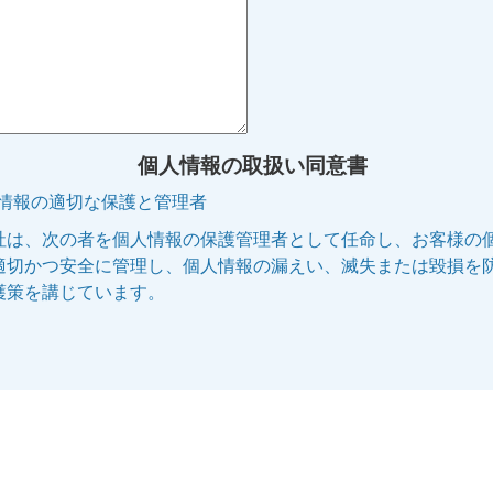
個人情報の取扱い同意書
人情報の適切な保護と管理者
社は、次の者を個人情報の保護管理者として任命し、お客様の
適切かつ安全に管理し、個人情報の漏えい、滅失または毀損を
護策を講じています。
管理者名:個人情報保護管理者
役職名 :株式会社エリッツ 代表取締役副社長
連絡先 :電話 075-253-5100 E-mail:privacy@elitz.jp
人情報の利用目的
供される個人情報は、次に記された目的のために当社の正当な
で利用いたします。