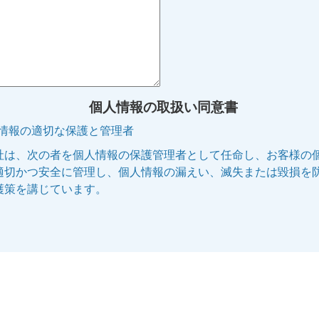
個人情報の取扱い同意書
人情報の適切な保護と管理者
社は、次の者を個人情報の保護管理者として任命し、お客様の
適切かつ安全に管理し、個人情報の漏えい、滅失または毀損を
護策を講じています。
管理者名:個人情報保護管理者
役職名 :株式会社エリッツ 代表取締役副社長
連絡先 :電話 075-253-5100 E-mail:privacy@elitz.jp
人情報の利用目的
供される個人情報は、次に記された目的のために当社の正当な
で利用いたします。