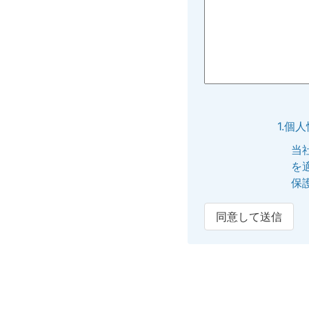
1.個
当
を
保
同意して送信
2.個
提
内