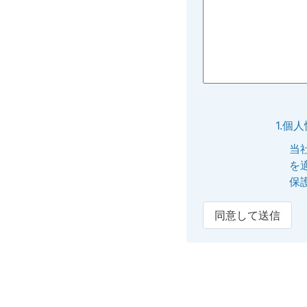
1.個
当
を
保
同意して送信
2.個
提
内