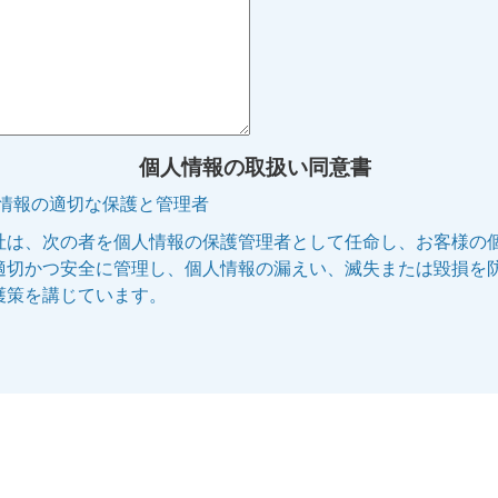
個人情報の取扱い同意書
人情報の適切な保護と管理者
社は、次の者を個人情報の保護管理者として任命し、お客様の
適切かつ安全に管理し、個人情報の漏えい、滅失または毀損を
護策を講じています。
管理者名:個人情報保護管理者
役職名 :株式会社エリッツ 代表取締役副社長
連絡先 :電話 075-253-5100 E-mail:privacy@elitz.jp
人情報の利用目的
供される個人情報は、次に記された目的のために当社の正当な
で利用いたします。