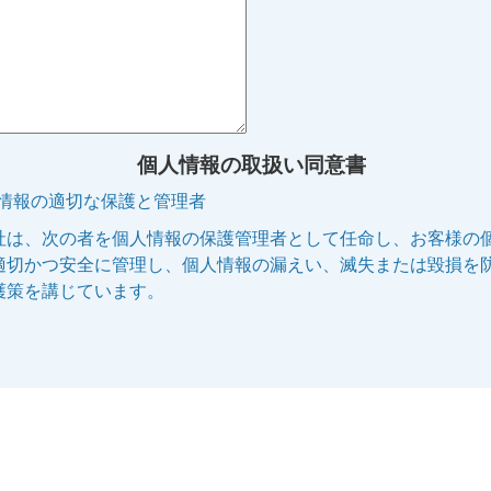
個人情報の取扱い同意書
人情報の適切な保護と管理者
社は、次の者を個人情報の保護管理者として任命し、お客様の
適切かつ安全に管理し、個人情報の漏えい、滅失または毀損を
護策を講じています。
管理者名:個人情報保護管理者
役職名 :株式会社エリッツ 代表取締役副社長
連絡先 :電話 075-253-5100 E-mail:privacy@elitz.jp
人情報の利用目的
供される個人情報は、次に記された目的のために当社の正当な
で利用いたします。