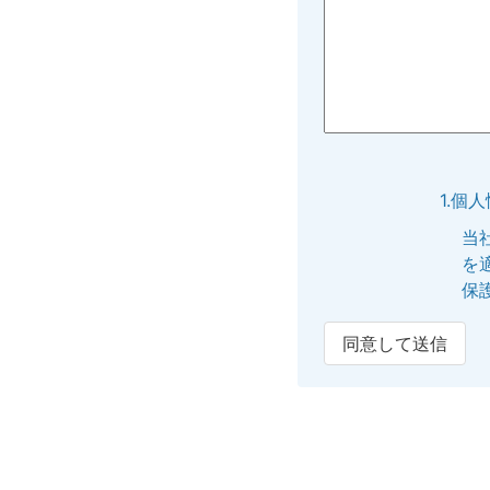
1.個
当
を
保
同意して送信
2.個
提
内