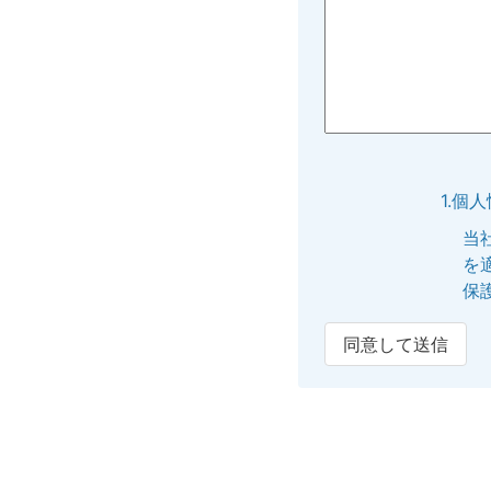
1.個
当
を
保
同意して送信
2.個
提
内