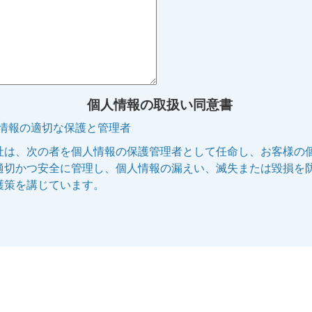
個人情報の取扱い同意書
人情報の適切な保護と管理者
社は、次の者を個人情報の保護管理者として任命し、お客様の
適切かつ安全に管理し、個人情報の漏えい、滅失または毀損を
護策を講じています。
管理者名:個人情報保護管理者
役職名 :株式会社エリッツ 代表取締役副社長
連絡先 :電話 075-253-5100 E-mail:privacy@elitz.jp
人情報の利用目的
供される個人情報は、次に記された目的のために当社の正当な
で利用いたします。