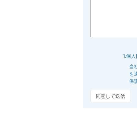
1.個
当
を
保
同意して送信
2.個
提
内