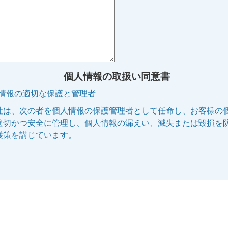
個人情報の取扱い同意書
人情報の適切な保護と管理者
社は、次の者を個人情報の保護管理者として任命し、お客様の
適切かつ安全に管理し、個人情報の漏えい、滅失または毀損を
護策を講じています。
管理者名:個人情報保護管理者
役職名 :株式会社エリッツ 代表取締役副社長
連絡先 :電話 075-253-5100 E-mail:privacy@elitz.jp
人情報の利用目的
供される個人情報は、次に記された目的のために当社の正当な
で利用いたします。